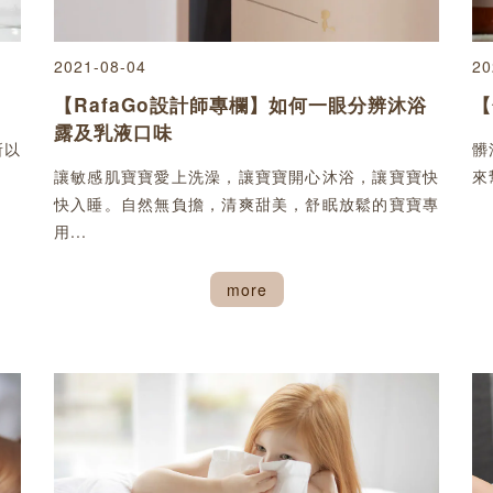
2021-08-04
20
【RafaGo設計師專欄】如何一眼分辨沐浴
【
露及乳液口味
所以
髒
讓敏感肌寶寶愛上洗澡，讓寶寶開心沐浴，讓寶寶快
來
快入睡。自然無負擔，清爽甜美，舒眠放鬆的寶寶專
用...
more