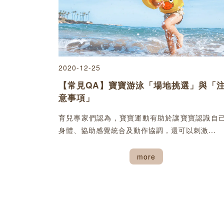
2020-12-25
【常見QA】寶寶游泳「場地挑選」與「
意事項」
育兒專家們認為，寶寶運動有助於讓寶寶認識自
身體、協助感覺統合及動作協調，還可以刺激...
more