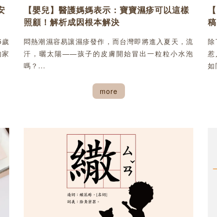
安
【嬰兒】醫護媽媽表示：寶寶濕疹可以這樣
【
照顧！解析成因根本解決
稿
5歲
悶熱潮濕容易讓濕疹發作，而台灣即將進入夏天，流
除
的家
汗，曬太陽——孩子的皮膚開始冒出一粒粒小水泡
惹
嗎？...
如
more