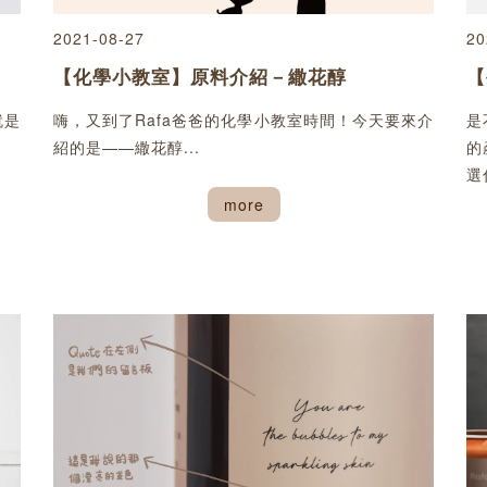
2021-08-27
20
【化學小教室】原料介紹－繖花醇
【
就是
嗨，又到了Rafa爸爸的化學小教室時間！今天要來介
是
紹的是——繖花醇...
的
選
more