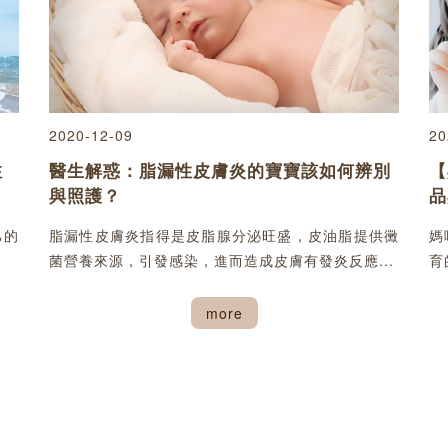
2020-12-09
20
注
醫生解惑：脂漏性皮膚炎的寶寶該如何辨別
【
與照護？
品
己的
脂漏性皮膚炎指得是皮脂腺分泌旺盛，皮油脂提供黴
媽
菌營養來源，引發感染，進而造成皮膚有發炎反應...
育
more