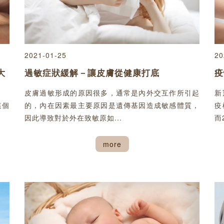
2021-01-25
20
大
過敏症狀緩解－讓皮膚從健康打底
疫
皮膚過敏形成的原因很多，通常是內外交互作所引起
新
這個
的，內在因素最主要原因是遺傳基因造成敏感體質，
疫
因此導致對於外在致敏原如...
而
more