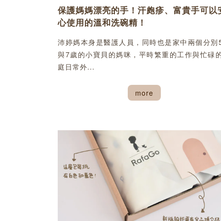
保護媽媽漂亮的手！汗皰疹、富貴手可以
心使用的溫和洗碗精！
沛婷媽本身是醫護人員，同時也是家中兩個分別
與7歲的小寶貝的媽咪，平時繁重的工作與忙碌
庭日常外...
more