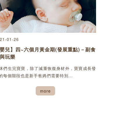
21-01-26
嬰兒】四~六個月黃金期(發展重點)－副食
與玩樂
咪們生完寶寶，除了減重恢復身材外，寶寶成長發
的每個階段也是新手爸媽們需要特別...
more