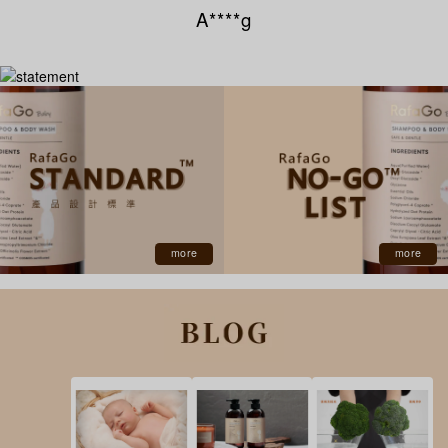
A****g
more
more