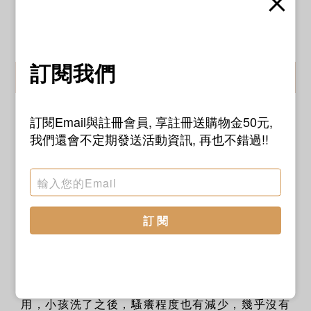
soothing(500ml)
party(500ml)
NT$1,120
NT$1,120
訂閱我們
ADD TO CART
ADD TO CART
訂閱Email與註冊會員, 享註冊送購物金50元,
我們還會不定期發送活動資訊, 再也不錯過!!
好評推薦
訂 閱
⭐⭐⭐⭐⭐
非常滿意，家有異位性皮膚過敏小孩，洗劑通常會
特別注意成分，沒想到RafaGo成分竟然還可以食
用，小孩洗了之後，騷癢程度也有減少，幾乎沒有