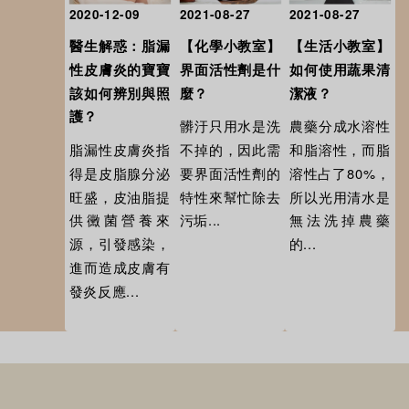
2020-12-09
2021-08-27
2021-08-27
醫生解惑：脂漏
【化學小教室】
【生活小教室】
性皮膚炎的寶寶
界面活性劑是什
如何使用蔬果清
該如何辨別與照
麼？
潔液？
護？
髒汙只用水是洗
農藥分成水溶性
脂漏性皮膚炎指
不掉的，因此需
和脂溶性，而脂
得是皮脂腺分泌
要界面活性劑的
溶性占了80%，
旺盛，皮油脂提
特性來幫忙除去
所以光用清水是
供黴菌營養來
污垢...
無法洗掉農藥
源，引發感染，
的...
進而造成皮膚有
發炎反應...