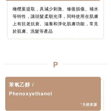
橄欖葉提取，具減少刺激、修復損傷、補水
等特性，讓頭髮柔順光澤，同時使用在肌膚
上有抗老抗衰、滋養和淨化肌膚功能，常見
於肌膚、洗髮等產品
P
苯氧乙醇 /
Phenoxyethanol
*天然來源