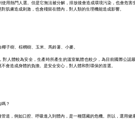
劑使用熱門人選。但是它無法被分解，排放後會造成環境污染，也會危害
易對肌膚造成刺激，也會殘留在體內，對人類的生理機能造成影響。
自椰子樹、棕櫚樹、玉米、馬鈴薯、小麥。
，對人體較為安全，生產時所產生的溫室氣體也較少，為目前國際公認
就不會造成身體的負擔。是安全安心，對人體和對環保的首選。
內嗎？
種管道，例如口腔、呼吸進入到體內，是一種隱藏的危機。所以，選用健