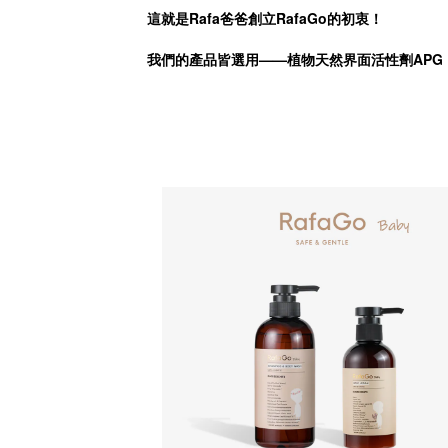
這就是Rafa爸爸創立RafaGo的初衷！
我們的產品皆選用——植物天然界面活性劑AP