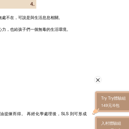
無處不在，可說是與生活息息相關。
心力，也給孩子們一個無毒的生活環境。
Try Try體驗組
149元/6包
油提煉而得。 再經化學處理後，SLS 則可形成
入村體驗組