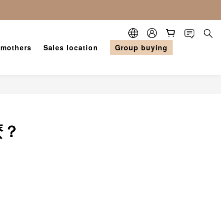
 mothers
Sales location
Group buying
麼？