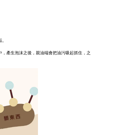
垢。
中，產生泡沫之後，親油端會把油污吸起抓住，之