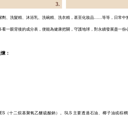
潔劑、洗髮精、沐浴乳、洗碗精、洗衣精，甚至化妝品……等等，日常中
多看一眼背後的成分表，便能為健康把關，守護地球，對永續發展盡一份
提煉：
SLES（十二烷基聚氧乙醚硫酸鈉）。SLS 主要透過石油、椰子油或棕櫚