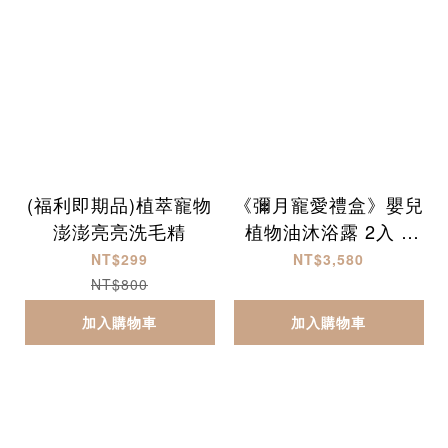
(福利即期品)植萃寵物
《彌月寵愛禮盒》嬰兒
澎澎亮亮洗毛精
植物油沐浴露 2入 +
乳液 1入
NT$299
NT$3,580
NT$800
加入購物車
加入購物車