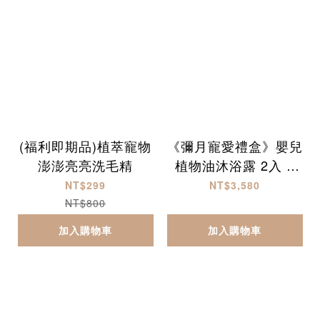
(福利即期品)植萃寵物
《彌月寵愛禮盒》嬰兒
澎澎亮亮洗毛精
植物油沐浴露 2入 +
乳液 1入
NT$299
NT$3,580
NT$800
加入購物車
加入購物車