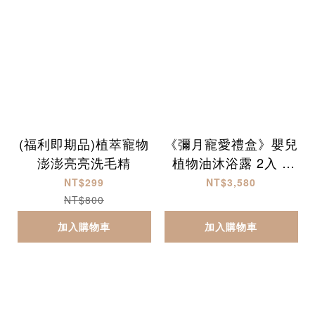
(福利即期品)植萃寵物
《彌月寵愛禮盒》嬰兒
澎澎亮亮洗毛精
植物油沐浴露 2入 +
乳液 1入
NT$299
NT$3,580
NT$800
加入購物車
加入購物車