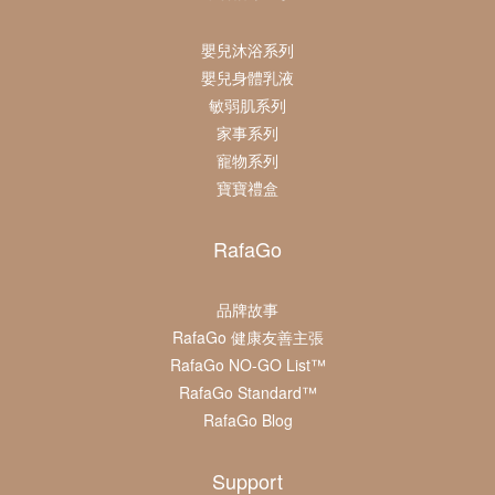
成分，對於寶寶甚至成人來說去脂力過強，
容易導致皮膚變成敏感肌。
Ｑ：沐浴露洗完會不會乾澀,保濕嗎？
嬰兒沐浴系列
是不流淚配方，我們使用的原料大部分都是
嬰兒身體乳液
天然有機成分或是食品級的原料，並且採用
敏弱肌系列
RafaGo採用胺基酸和葡萄糖苷(由椰子、玉
美國EWG認證機構的標準來篩選原料，確
Ｑ：可以泡澡使用嗎？
家事系列
RafaGo添加多種植萃活性、甘油和玻尿
米、小麥、馬鈴薯萃取之原料)作為潔淨成
保全綠燈，表示極低刺激性而且溫和，就算
寵物系列
酸，讓洗完後不會乾澀，而且也不會有滑滑
分，無毒且極度親膚溫和，溫和清潔我們嬌
寶寶禮盒
寶寶紅屁屁洗也可以，溫和清潔，洗完後相
洗不乾淨的感覺。
Ｑ：幾歲適用?
嫩的肌膚，洗淨同時保有肌膚應有的水分。
可以的，RafaGo的植物油沐浴露成分單純
當保溼。
RafaGo
且成分由植物萃取，相當適合泡澡，但建議
泡完澡還是要再沖洗過哦！
0歲以上都適用，RafaGo植物油沐浴露非
品牌故事
常溫和，寶寶、小朋友和媽媽其實都非常適
RafaGo 健康友善主張
合的。
RafaGo NO-GO List™
植物油乳液
RafaGo Standard™
RafaGo Blog
Ｑ：為什麼要用植物油乳液保養皮膚?
Support