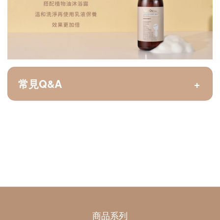
常見Q&A
植物油沐浴露
Ｑ：RafaGo的沐浴露哪裡特別,特色是什麼?
Ｑ：RafaGo的沐浴露會刺激嗎？是不流淚配
幾乎所有市售的沐浴露都採用SLS、SLES
方嗎?
等較刺激且不環保的石化原料當作主要洗淨
商品系列