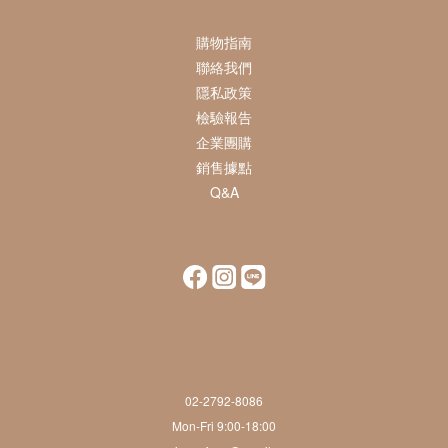
購物指南
Ｑ：寶寶乳液適用範圍 ?
植物油含有豐富不飽和脂肪酸、維生素，是
聯絡我們
對皮膚真正有營養的成分，保養皮膚的原理
隱私政策
是”滋養” ，而一般的礦物油和合成酯乳液，
Ｑ：RafaGo寶寶乳液，敏感肌膚適用嗎？
檢驗報告
RafaGo的乳液是專為0歲以上寶寶設計
其實不含任何養份，用的原理是封住皮膚來
企業團購
的， 以”滋養代替單純保濕”為概念來養成皮
銷售據點
達到保濕，長期使用反而會導致皮膚乾燥,
膚天然防禦力，所以對大一點的小童、大
Ｑ：異位性皮膚炎可以使用嗎？
Q&A
可以的，我們採用美國EWG健康環境友善
過敏。
人，甚至是容易皮膚敏感的你來說，絕對是
認證機構標準嚴格篩選使用原料 ,所有寶寶
保養皮膚聖品。
產品用的原料都是1-2全綠燈, 表示非常低
Ｑ：乳液保濕能力好嗎 ?
異位性皮膚炎患者可使用身體乳液溫和保
刺激且安全，敏感性肌膚也適合。
濕，緩解不適，但單獨使用並無達到止癢效
果，仍需要醫師來協助改善症狀 , 建議不是
Ｑ：我還是希望有香味的乳液怎麼辦？
RafaGo的乳液採多種100%高級純植物
急性期時,可以用植物油乳液, 增加塗擦次數
油，有大分子、中分子、小分子的植物油配
來作保養。
比，小分子深入滋養皮膚底層，中分子進入
02-2792-8086
YOGA舒緩(真正薰衣草+甜橙)及花園派對
Mon-Fri 9:00-18:00
角質層而大分子的植物油則幫助鎖住水分，
(天竺葵)系列是使用百分之百的天然精油調