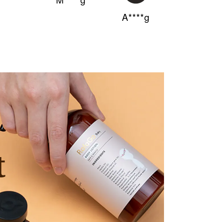
A****g
t