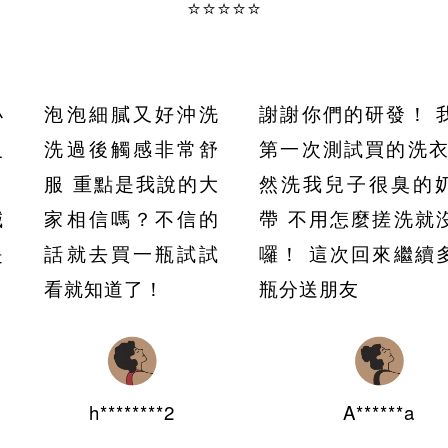
⭐⭐⭐⭐⭐
小
泡泡細膩又好沖洗
謝謝你們的研發！ 
沒
洗過後觸感非常舒
第一次測試買的洗衣
，
服 重點是我說的大
然洗我兒子很臭的
減
家相信嗎？不信的
帶 不用怎麼搓洗就
是
話就去買一瓶試試
囉！ 這次回來繼續
看就知道了！
瓶分送朋友
h********2
A******a