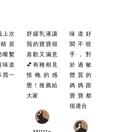
我上次
舒緩乳液讓
味道好
精 居
我的寶寶很
聞不咬
奶嘴繫
喜歡又滿意
手，對
沒味道
💕有種相見
於過敏
多買一
恨晚的感
體質的
覺！推薦給
媽媽跟
大家
寶寶都
很適合
M****g