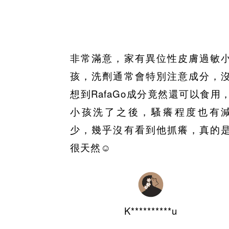
非常滿意，家有異位性皮膚過敏
孩，洗劑通常會特別注意成分，
想到RafaGo成分竟然還可以食用
小孩洗了之後，騷癢程度也有
少，幾乎沒有看到他抓癢，真的
很天然☺️
K**********u