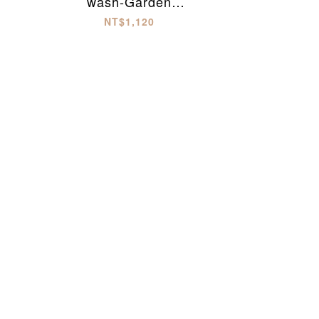
wash-Garden
party(500ml)
NT$1,120