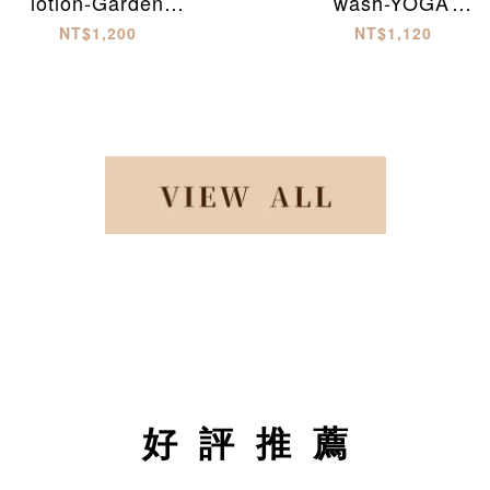
lotion-Garden
wash-YOGA
party(300ml)
soothing(500ml)
NT$1,200
NT$1,120
好評推薦