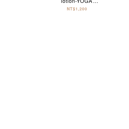
lotion-YOGA
soothing(300ml)
NT$1,200