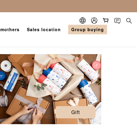
 mothers
Sales location
Group buying
Gift