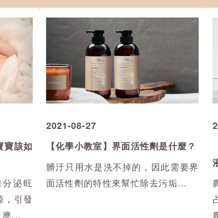
2021-08-27
2
寶寶該如
【化學小教室】界面活性劑是什麼？
髒汙只用水是洗不掉的，因此需要界
腺分泌旺
面活性劑的特性來幫忙除去污垢...
源，引發
...