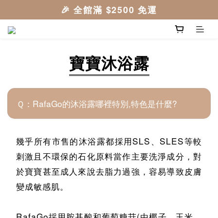
寶寶沐浴露
Ｑ：RafaGo的沐浴露哪裡特別,特色是什麼?
幾乎所有市售的沐浴露都採用SLS、SLES等較
刺激且不環保的石化原料當作主要洗淨成分，對
於寶寶甚至成人來說去脂力過強，容易導致皮膚
變成敏感肌。
RafaGo採用胺基酸和葡萄糖苷(由椰子、玉米、