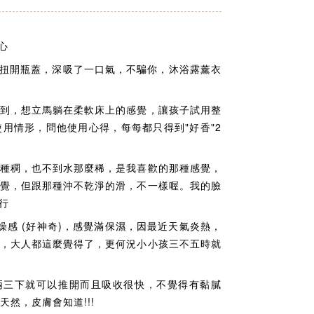
心
馬扭開瓶蓋，深吸了一口氣，不騙你，沐浴露薰衣
到，想立馬躺在柔軟床上的感覺，讓孩子試用整
用情形，問他使用心得，每每都只得到"好香"2
種稠，也不到水那麼稀，是我喜歡的那種感覺，
覺，但跟那種沖不乾淨的滑，不一樣喔。我的臉
行
燥感 (好神奇)，感覺滿保濕，因最近天氣炎熱，
，大人都這麼覺得了，更何況小小孩三不五時就
，兩三下就可以推開而且吸收很快，不覺得有黏膩
天然，皮膚會知道!!!