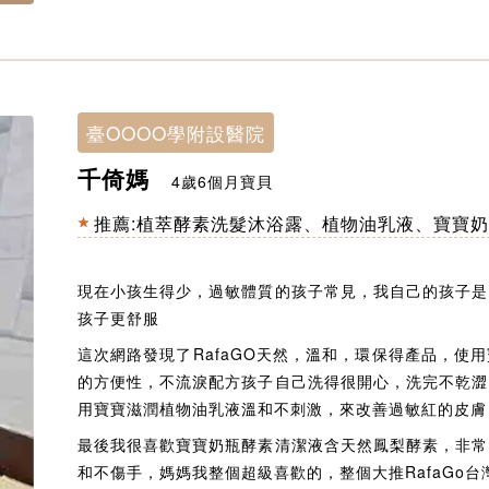
臺OOOO學附設醫院
千倚媽
4歲6個月寶貝
推薦:
植萃酵素洗髮沐浴露
、
植物油乳液
、
寶寶奶
現在小孩生得少，過敏體質的孩子常見，我自己的孩子是
孩子更舒服
這次網路發現了RafaGO天然，溫和，環保得產品，使
的方便性，不流淚配方孩子自己洗得很開心，洗完不乾澀
用寶寶滋潤植物油乳液溫和不刺激，來改善過敏紅的皮膚
最後我很喜歡
寶寶奶瓶酵素清潔液
含天然鳳梨酵素，非常
和不傷手，媽媽我整個超級喜歡的，整個大推RafaGo