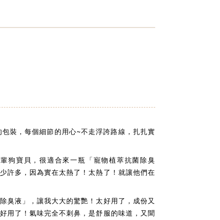
o的包裝，每個細節的用心~不走浮誇​路線，扎扎實
長輩狗寶貝，很適合來一瓶「寵物植萃抗菌除臭
少許多，因為實在太熱了！太熱了！就讓他們在
除臭液」，讓我大大的驚艷！太好用了，成份又
好用了！氣味完全不刺鼻，是舒服的味道，又聞