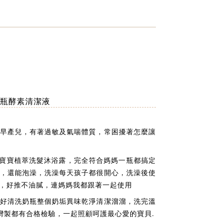
瓶酵素清潔液
早產兒，有著過敏及氣喘體質，常困擾著怎麼讓
用寶寶植萃洗髮沐浴露，完全符合媽媽一瓶都搞定
，還能泡澡，洗澡每天孩子都很開心，洗澡後使
，好推不油膩，連媽媽我都跟著一起使用
好清洗奶瓶整個奶垢異味乾淨清潔溜溜，洗完溫
台灣製都有合格檢驗，一起照顧呵護最心愛的寶貝.