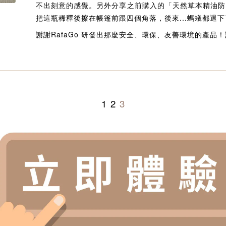
不出刻意的感覺。另外分享之前購入的「天然草本精油防
把這瓶稀釋後擦在帳篷前跟四個角落，後來...螞蟻都退下
謝謝RafaGo 研發出那麼安全、環保、友善環境的產品
1
2
3