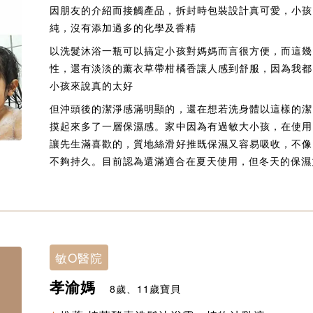
因朋友的介紹而接觸產品，拆封時包裝設計真可愛，小孩
純，沒有添加過多的化學及香精
以洗髮沐浴一瓶可以搞定小孩對媽媽而言很方便，而這幾
性，還有淡淡的薰衣草帶柑橘香讓人感到舒服，因為我都
小孩來說真的太好
但沖頭後的潔淨感滿明顯的，還在想若洗身體以這樣的潔
摸起來多了一層保濕感。家中因為有過敏大小孩，在使用
讓先生滿喜歡的，質地絲滑好推既保濕又容易吸收，不像
不夠持久。目前認為還滿適合在夏天使用，但冬天的保濕
敏O醫院
孝渝媽
8歲、11歲寶貝