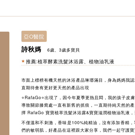
亞O醫院
詩秋媽
6歲、3歲多寶貝
推薦:
植萃酵素洗髮沐浴露
、
植物油乳液
市面上標榜有機天然的沐浴產品琳瑯滿目，身為媽媽我認
直期待會有更好更天然的產品出現
⭐RafaGo⭐出現了，因今年夏季更熱且悶，我的孩子
導致關節膝窩處一直有新舊的抓痕，一直期待純天然的產
擇 RafaGo 寶寶植萃洗髮沐浴露&寶寶滋潤植物油乳液
不僅溫和不刺激，香味是100%純精油，沒有添加香精
們的敏弱肌，好產品在這裡跟大家分享，我們一起守護寶