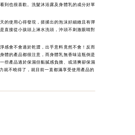
看到也很喜歡。洗髮沐浴露及身體乳的成分好單
天的使用心得發現，搓揉出的泡沫好細緻且有彈
是直接從小孩頭上淋水洗頭，沖頭不刺激眼睛對
淨感會不會過於乾澀，出乎意料竟然不會！反而
身體的產品都很注意，而身體乳無香味這瓶倒是
一些產品過於保濕但黏膩感負擔、或清爽卻保濕
力就不曉得了，就目前一直都滿享受使用產品的