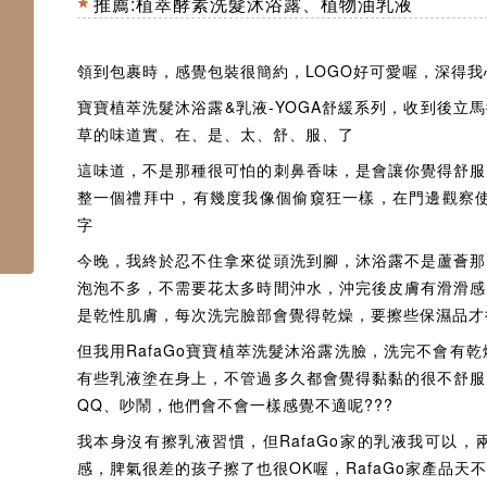
推薦:
植萃酵素洗髮沐浴露
、
植物油乳液
領到包裹時，感覺包裝很簡約，LOGO好可愛喔，深得我
寶寶植萃洗髮沐浴露&乳液-YOGA舒緩系列，收到後立
草的味道實、在、是、太、舒、服、了
這味道，不是那種很可怕的刺鼻香味，是會讓你覺得舒服
整一個禮拜中，有幾度我像個偷窺狂一樣，在門邊觀察使
字
今晚，我終於忍不住拿來從頭洗到腳，沐浴露不是蘆薈那
泡泡不多，不需要花太多時間沖水，沖完後皮膚有滑滑感
是乾性肌膚，每次洗完臉部會覺得乾燥，要擦些保濕品才
但我用RafaGo寶寶植萃洗髮沐浴露洗臉，洗完不會有乾
有些乳液塗在身上，不管過多久都會覺得黏黏的很不舒服
QQ、吵鬧，他們會不會一樣感覺不適呢???
我本身沒有擦乳液習慣，但RafaGo家的乳液我可以
感，脾氣很差的孩子擦了也很OK喔，RafaGo家產品天不