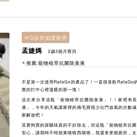
中O診所加護病房
孟婕媽
2歲3個月寶貝
推薦:寵物植萃抗菌除臭液
不是第一次使用RafaGo的產品了！一直很喜歡RafaG
實的打中心裡溫暖的那一塊！
這次來分享這瓶「寵物植萃抗菌除臭液」！！家裡有
液」，今年的天氣讓家裡的兩毛寶很少出門放風的次數減
家解放吧！
其實狗寶的尿騷味真的不好除去，但這瓶「寵物植萃抗菌
安心，讓我時不時就東噴噴西噴噴，我還拿來噴廁所，太