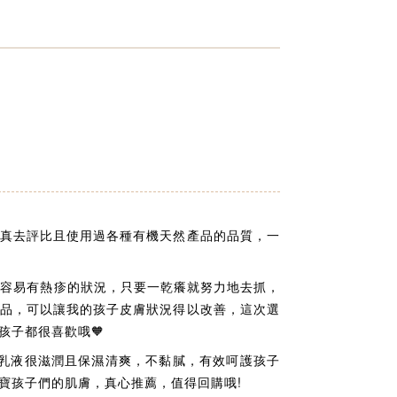
真去評比且使用過各種有機天然產品的品質，一
皮膚容易有熱疹的狀況，只要一乾癢就努力地去抓，
品，可以讓我的孩子皮膚狀況得以改善，這次選
，孩子都很喜歡哦🧡
，乳液很滋潤且保濕清爽，不黏膩，有效呵護孩子
寶孩子們的肌膚，真心推薦，值得回購哦!