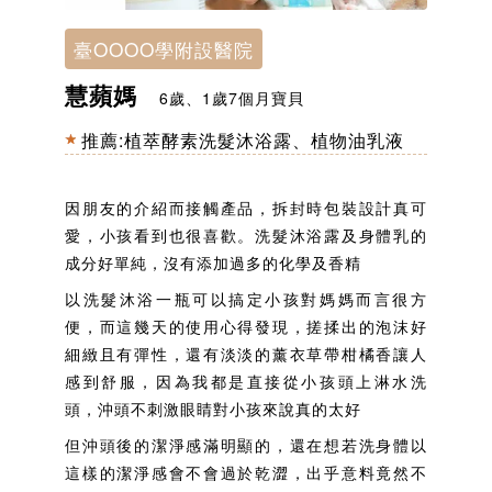
臺OOOO學附設醫院
慧蘋媽
6歲、1歲7個月寶貝
推薦:
植萃酵素洗髮沐浴露
、
植物油乳液
因朋友的介紹而接觸產品，拆封時包裝設計真可
愛，小孩看到也很喜歡。洗髮沐浴露及身體乳的
成分好單純，沒有添加過多的化學及香精
以洗髮沐浴一瓶可以搞定小孩對媽媽而言很方
便，而這幾天的使用心得發現，搓揉出的泡沫好
細緻且有彈性，還有淡淡的薰衣草帶柑橘香讓人
感到舒服，因為我都是直接從小孩頭上淋水洗
頭，沖頭不刺激眼睛對小孩來說真的太好
但沖頭後的潔淨感滿明顯的，還在想若洗身體以
這樣的潔淨感會不會過於乾澀，出乎意料竟然不