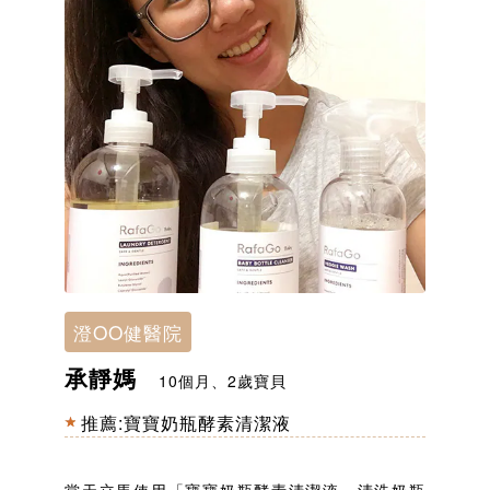
澄OO健醫院
承靜媽
10個月、2歲寶貝
推薦:
寶寶奶瓶酵素清潔液
當天立馬使用「
寶寶奶瓶酵素清潔液
」清洗奶瓶