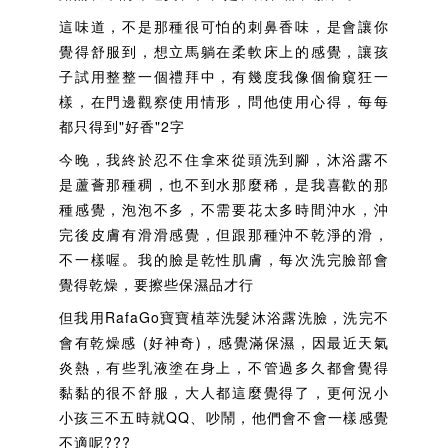
這味道，不是那種很可怕的刺鼻香味，是會讓你
覺得舒服到，想立馬躺在柔軟床上的感覺，讓孩
子試用整整一個禮拜中，有幾度我像個偷窺狂一
樣，在門邊觀察使用情形，問他使用心得，每每
都只得到"好香"2字
今晚，我終於忍不住拿來從頭洗到腳，沐浴露不
是蘆薈那種稠，也不到水那麼稀，是我喜歡的那
種感覺，泡泡不多，不需要花太多時間沖水，沖
完後皮膚有滑滑感覺，但跟那種沖不乾淨的滑，
不一樣喔。我的臉是乾性肌膚，每次洗完臉部會
覺得乾燥，要擦些保濕品才行
但我用RafaGo寶寶植萃洗髮沐浴露洗臉，洗完不
會有乾燥感 (好神奇)，感覺滿保濕，因最近天氣
炎熱，有些乳液塗在身上，不管過多久都會覺得
黏黏的很不舒服，大人都這麼覺得了，更何況小
小孩三不五時就QQ、吵鬧，他們會不會一樣感覺
不適呢???