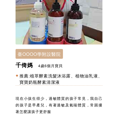
臺OOOO學附設醫院
千倚媽
4歲6個月寶貝
推薦:
植萃酵素洗髮沐浴露
、
植物油乳液
、
寶寶奶瓶酵素清潔液
現在小孩生得少，過敏體質的孩子常見，我自己
的孩子是早產兒，有著過敏及氣喘體質，常困擾
著怎麼讓孩子更舒服