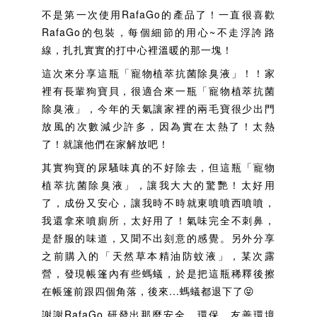
不是第一次使用RafaGo的產品了！一直很喜歡
RafaGo的包裝，每個細節的用心~不走浮誇​路
線，扎扎實實的打中心裡溫暖的那一塊！
這次來分享這瓶「寵物植萃抗菌除臭液」！！家
裡有長輩狗寶貝，很適合來一瓶「寵物植萃抗菌
除臭液」，今年的天氣讓家裡的兩毛寶很少出門
放風的次數減少許多，因為實在太熱了！太熱
了！就讓他們在家解放吧！
其實狗寶的尿騷味真的不好除去，但這瓶「寵物
植萃抗菌除臭液」，讓我大大的驚艷！太好用
了，成份又安心，讓我時不時就東噴噴西噴噴，
我還拿來噴廁所，太好用了！氣味完全不刺鼻，
是舒服的味道，又聞不出刻意的感覺。另外分享
之前購入的「天然草本精油防蚊液」，某次露
營，發現帳篷內有些螞蟻，於是把這瓶稀釋後擦
在帳篷前跟四個角落，後來...螞蟻都退下了😝
謝謝RafaGo 研發出那麼安全、環保、友善環境