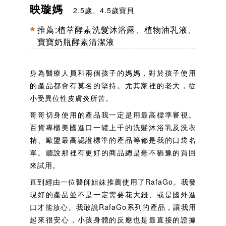
映璇媽
2.5歲、4.5歲寶貝
推薦:
植萃酵素洗髮沐浴露
、
植物油乳液
、
寶寶奶瓶酵素清潔液
身為醫療人員和兩個孩子的媽媽，對於孩子使用
的產品都會有莫名的堅持。尤其家裡的老大，從
小受異位性皮膚炎所苦。
哥哥切身使用的產品我一定是用最高標準審視。
百貨專櫃美國進口一罐上千的洗髮沐浴乳及洗衣
精、歐盟最高認證標準的產品等都是我的口袋名
單。聽說那裡有更好的商品總是毫不猶豫的買回
來試用。
直到經由一位醫師姐妹推薦使用了RafaGo。我發
現好的產品並不是一定需要花大錢、或是國外進
口才能放心。我敢說RafaGo系列的產品，讓我用
起來很安心，小孩身體的反應也是最直接的證據