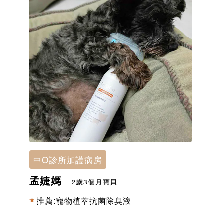
中O診所加護病房
孟婕媽
2歲3個月寶貝
推薦:寵物植萃抗菌除臭液