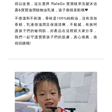
得以改善，這次選擇 RafaGo 寶寶植萃洗髮沐浴
露&寶寶滋潤植物油乳液，孩子都很喜歡哦🧡
不僅溫和不刺激，香味是100%純精油，沒有添加
香精，乳液很滋潤且保濕清爽，不黏膩，有效呵
護孩子們的敏弱肌，好產品在這裡跟大家分享，
我們一起守護寶寶孩子們的肌膚，真心推薦，值
得回購哦!