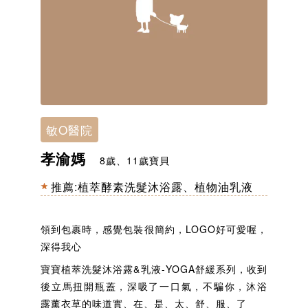
敏O醫院
孝渝媽
8歲、11歲寶貝
推薦:
植萃酵素洗髮沐浴露
、
植物油乳液
領到包裹時，感覺包裝很簡約，LOGO好可愛喔，
深得我心
寶寶植萃洗髮沐浴露&乳液-YOGA舒緩系列，收到
後立馬扭開瓶蓋，深吸了一口氣，不騙你，沐浴
露薰衣草的味道實、在、是、太、舒、服、了