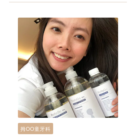
拇OO童牙科