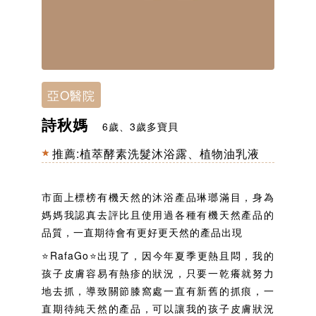
亞O醫院
詩秋媽
6歲、3歲多寶貝
推薦:
植萃酵素洗髮沐浴露
、
植物油乳液
市面上標榜有機天然的沐浴產品琳瑯滿目，身為
媽媽我認真去評比且使用過各種有機天然產品的
品質，一直期待會有更好更天然的產品出現
⭐RafaGo⭐出現了，因今年夏季更熱且悶，我的
孩子皮膚容易有熱疹的狀況，只要一乾癢就努力
地去抓，導致關節膝窩處一直有新舊的抓痕，一
直期待純天然的產品，可以讓我的孩子皮膚狀況