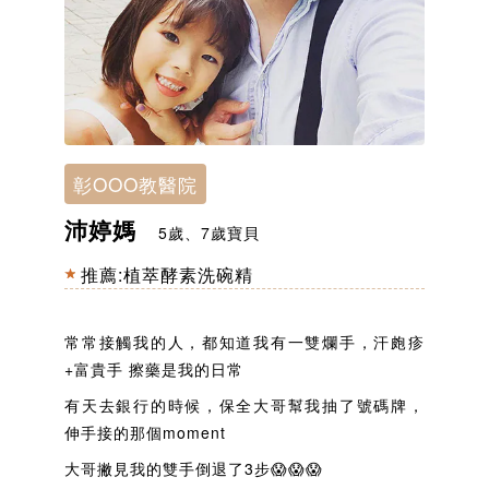
彰OOO教醫院
沛婷媽
5歲、7歲寶貝
推薦:
植萃酵素洗碗精
常常接觸我的人，都知道我有一雙爛手，汗皰疹
+富貴手 擦藥是我的日常
有天去銀行的時候，保全大哥幫我抽了號碼牌，
伸手接的那個moment
大哥撇見我的雙手倒退了3步😱😱😱