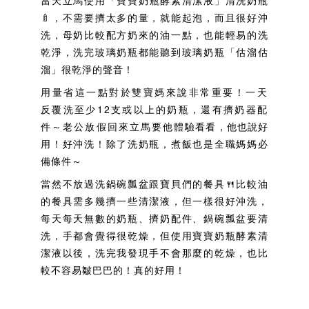
🍼，不需要擠太多的量，就能起泡，而且很好沖
洗，母奶比較配方奶來的油一點，也能輕易的洗
乾淨，洗完玻璃奶瓶都能聽到玻璃奶瓶「估溜估
溜」很乾淨的聲音！
用量省這一點對於雙寶媽來說非常重要！一天
反覆洗至少12支或以上的奶瓶，還有擠奶器配
件～老公放假回來立馬要他體驗看看，他也說好
用！好沖洗！除了洗奶瓶，煮飯也是全職媽媽必
備條件～
當然不放過洗鍋碗瓢盆跟寶貝們的餐具🍴比較油
的餐具需多幾擠一些清潔液，但一樣很好沖洗，
每天每天無數的奶瓶、擠奶配件、鍋碗瓢盆要清
洗，手都會覺得很乾燥，但使用
寶寶奶瓶酵素清
潔液
以後，洗完我發現手不會那麼的乾燥，也比
較不容易皺巴巴的！真的好用！