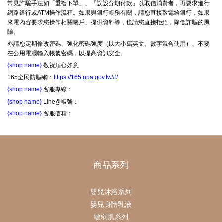
常見詐騙手法如「重複下單」、「誤設分期付款」以取信消費者，再要求進行
網路銀行或ATM操作流程。如果與銀行帳務有關，請您直接致電給銀行，如果
來電內容要求您操作相關帳戶、提供資料等，也請您直接拒絕，降低詐騙的風
險。
亦請您定期修改密碼、強化密碼強度（以大小寫英文、數字混合使用）、不要
在公用電腦輸入帳號密碼，以提高資訊安全。
{shop name}
敬祝順心如意
165全民防騙網：
https://165.npa.gov.tw/#/
{shop name}
客服專線：
{shop name}
Line@帳號：
{shop name}
客服信箱：
商品系列
嬰兒沐浴系列
嬰兒身體乳液
敏弱肌系列