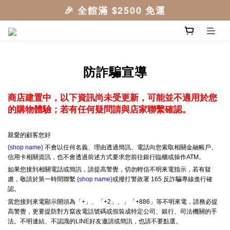
防詐騙宣導
商店建置中，以下資訊尚未受更新，可能並不適用於您
的購物體驗；若有任何疑問請與店家聯繫確認。
親愛的顧客您好
{shop name}
不會以任何名義、理由透過簡訊、電話向您索取相關金融帳戶、
信用卡相關資訊，也不會透過前述方式要求您前往銀行臨櫃或操作ATM。
如果您接到相關電話或簡訊，請提高警覺，切勿輕信不明來電指示，若有疑
慮，敬請於第一時間聯繫
{shop name}
或撥打警政署 165 反詐騙專線進行確
認。
當您接到來電顯示開頭為「+」、「+2」、」「+886」等不明來電，請務必提
高警覺，更要提防對方竄改電話號碼或假裝成特定公司、銀行、司法機關的手
法。不明連結、不認識的LINE好友邀請或簡訊，也請不要點選。