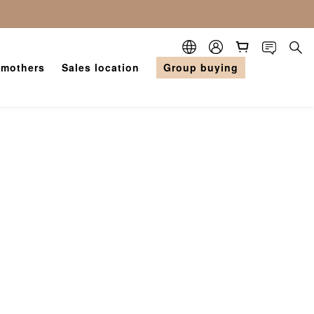
 mothers
Sales location
Group buying